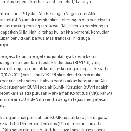
lain atas kepemilikan hak tanah tersebut,” katanya.
mintaan dari JPU yakni Ahli Keuangan Negara dan Ahli
asional (BPN) untuk memberikan keterangan dan penjelasan
m dari masing-masing terdakwa. “Ahli di muka persidangan
dapatkan SHM. Nah, di tahap itu lah kita berhenti. Kemudian,
ukan penyidikan, bahwa atas transaksi ini diduga
rnya.
 mengaku belum mengetahui jumlahnya karena belum
uangan Pemerintah Republik Indonesia (BPKP RI) yang
dah minta laporan jumlah kerugian keuangan negara kepada
10/07/2023) saksi dari BPKP RI akan dihadirkan di muka
lan penting sebenarnya, bahwa berdasarkan keterangan Ahli
ak perusahaan BUMN adalah BUMN. Kerugian BUMN adalah
berdebat karena ada putusan Mahkamah Konstitusi (MK), bahwa
, di dalam UU BUMN itu sendiri dengan tegas menyatakan,
nya.
 kerugian anak perusahaan BUMN adalah kerugian negara,
 kepada UU Perseroan Terbatas (PT) dan kemudian ada
“Kita harus pilah-pilah. Jadi tadi saya tanya, kasnya anak