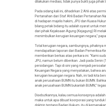
dilakukan mediasi, tidak punya bukti juga pihak 
Pada sidang kali ini, dihadirkan 2 Ahli atas per
Pertanahan dari Staf Ahli Badan Pertanahan N
di hadapan majelis hakim, JPU dan Kuasa Huku
bilang petak bidang itu adalah syarat untuk men
dari pihak Kejaksaan Agung (Kejagung) RI melak
menimbulkan kerugian keuangan negara,” papa
Total kerugian negara, sambungnya, pihaknya
mendapatkan laporan dari Badan Pemeriksa Ke
memberikan berkas atas perkara ini. “Kami su
JPU, namun belum diberikan. Jadi pada Senin (
persidangan. Tapi di sini yang menjadi persoa
Keuangan Negara yang menyatakan, bahwa an
kerugian keuangan negara. Nah, ini tadi kita 
anak perusahaan BUMN itu bukan BUMN. Bahkan
anak perusahaan BUMN bukanlah BUMN,” tegas
Disebutkannya, kalau semua konsepnya adalah
maka untuk apa dibuat koorporasi yang tunduk
doktrin tentang Badan Hukum, itu di kemanakan. 