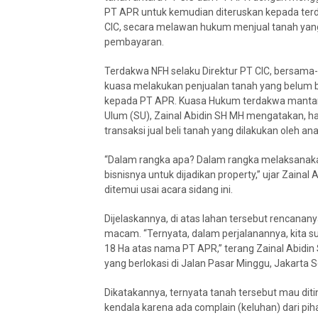
PT APR untuk kemudian diteruskan kepada ter
CIC, secara melawan hukum menjual tanah yang
pembayaran.
Terdakwa NFH selaku Direktur PT CIC, bersa
kuasa melakukan penjualan tanah yang belum ber
kepada PT APR. Kuasa Hukum terdakwa mantan Di
Ulum (SU), Zainal Abidin SH MH mengatakan, har
transaksi jual beli tanah yang dilakukan oleh 
“Dalam rangka apa? Dalam rangka melaksana
bisnisnya untuk dijadikan property,” ujar Zain
ditemui usai acara sidang ini.
Dijelaskannya, di atas lahan tersebut rencan
macam. “Ternyata, dalam perjalanannya, kita 
18 Ha atas nama PT APR,” terang Zainal Abidin
yang berlokasi di Jalan Pasar Minggu, Jakarta Se
Dikatakannya, ternyata tanah tersebut mau diti
kendala karena ada complain (keluhan) dari pihak