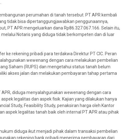
.
embangunan perumahan di tanah tersebut. PT APR kembali
yang tidak bisa dipertanggungjawabkan penggunaannya,
but, PT APR mengeluarkan dana Rp86.327.067.166. Selain itu,
melalui Notaris yang diduga tidak berkompeten dan di luar
fer ke rekening pribadi para terdakwa Direktur PT CIC. Peran
nyalahgunakan wewenang dengan cara melakukan pembelian
ang Saham (RUPS) dan mengetahui status tanah belum
emiliki akses jalan dan melakukan pembayaran tahap pertama
 PT APR, diduga menyalahgunakan wewenang dengan cara
spek legalitas dan aspek fisik. Kajian yang dilakukan hanya
ncial Study, Feasibility Study, penaksiran harga oleh Kantor
an aspek legalitas tanah baik oleh internal PT APR atau pihak
hukum diduga ikut menjadi pihak dalam transaksi pembelian
unakan rekening bank pribadi menerima pembayaran dari