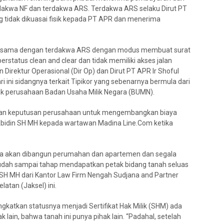
dakwa NF dan terdakwa ARS. Terdakwa ARS selaku Dirut PT
 tidak dikuasai fisik kepada PT APR dan menerima
ma-sama dengan terdakwa ARS dengan modus membuat surat
status clean and clear dan tidak memiliki akses jalan
rektur Operasional (Dir Op) dan Dirut PT APR Ir Shoful
i ini sidangnya terkait Tipikor yang sebenarnya bermula dari
anak perusahaan Badan Usaha Milik Negara (BUMN).
kan keputusan perusahaan untuk mengembangkan biaya
al Abidin SH MH kepada wartawan Madina Line.Com ketika
anya akan dibangun perumahan dan apartemen dan segala
sudah sampai tahap mendapatkan petak bidang tanah seluas
 SH MH dari Kantor Law Firm Nengah Sudjana and Partner
latan (Jaksel) ini.
ngkatkan statusnya menjadi Sertifikat Hak Milik (SHM) ada
 lain, bahwa tanah ini punya pihak lain. “Padahal, setelah