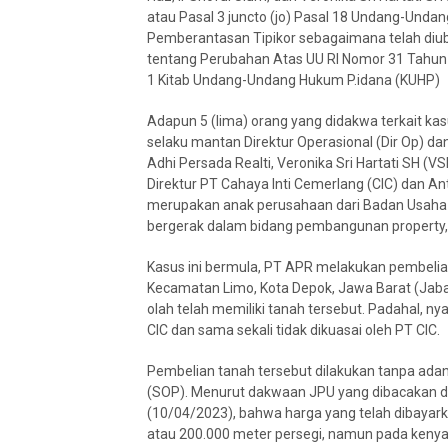
atau Pasal 3 juncto (jo) Pasal 18 Undang-Unda
Pemberantasan Tipikor sebagaimana telah diu
tentang Perubahan Atas UU RI Nomor 31 Tahun 1
1 Kitab Undang-Undang Hukum P.idana (KUHP)
Adapun 5 (lima) orang yang didakwa terkait kas
selaku mantan Direktur Operasional (Dir Op) dan
Adhi Persada Realti, Veronika Sri Hartati SH (V
Direktur PT Cahaya Inti Cemerlang (CIC) dan A
merupakan anak perusahaan dari Badan Usaha M
bergerak dalam bidang pembangunan property,
Kasus ini bermula, PT APR melakukan pembelian
Kecamatan Limo, Kota Depok, Jawa Barat (Jabar
olah telah memiliki tanah tersebut. Padahal, n
CIC dan sama sekali tidak dikuasai oleh PT CIC.
Pembelian tanah tersebut dilakukan tanpa ada
(SOP). Menurut dakwaan JPU yang dibacakan di
(10/04/2023), bahwa harga yang telah dibayark
atau 200.000 meter persegi, namun pada kenyat