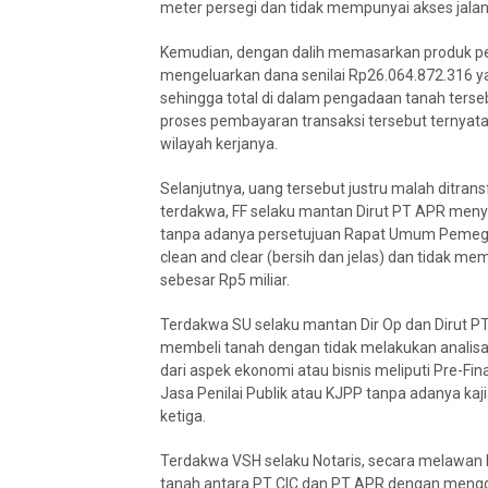
meter persegi dan tidak mempunyai akses jalan
Kemudian, dengan dalih memasarkan produk p
mengeluarkan dana senilai Rp26.064.872.316 
sehingga total di dalam pengadaan tanah terse
proses pembayaran transaksi tersebut ternyata 
wilayah kerjanya.
Selanjutnya, uang tersebut justru malah ditrans
terdakwa, FF selaku mantan Dirut PT APR me
tanpa adanya persetujuan Rapat Umum Pemeg
clean and clear (bersih dan jelas) dan tidak m
sebesar Rp5 miliar.
Terdakwa SU selaku mantan Dir Op dan Dirut
membeli tanah dengan tidak melakukan analisa a
dari aspek ekonomi atau bisnis meliputi Pre-Fina
Jasa Penilai Publik atau KJPP tanpa adanya kaji
ketiga.
Terdakwa VSH selaku Notaris, secara melawan 
tanah antara PT CIC dan PT APR dengan mengg