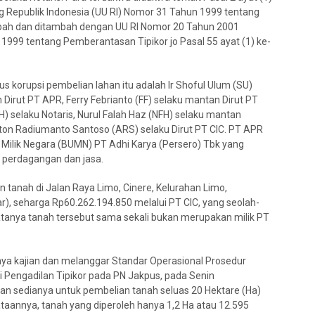
ng Republik Indonesia (UU RI) Nomor 31 Tahun 1999 tentang
bah dan ditambah dengan UU RI Nomor 20 Tahun 2001
999 tentang Pemberantasan Tipikor jo Pasal 55 ayat (1) ke-
us korupsi pembelian lahan itu adalah Ir Shoful Ulum (SU)
 Dirut PT APR, Ferry Febrianto (FF) selaku mantan Dirut PT
SH) selaku Notaris, Nurul Falah Haz (NFH) selaku mantan
nton Radiumanto Santoso (ARS) selaku Dirut PT CIC. PT APR
ilik Negara (BUMN) PT Adhi Karya (Persero) Tbk yang
 perdagangan dan jasa.
 tanah di Jalan Raya Limo, Cinere, Kelurahan Limo,
), seharga Rp60.262.194.850 melalui PT CIC, yang seolah-
yatanya tanah tersebut sama sekali bukan merupakan milik PT
nya kajian dan melanggar Standar Operasional Prosedur
 Pengadilan Tipikor pada PN Jakpus, pada Senin
an sedianya untuk pembelian tanah seluas 20 Hektare (Ha)
aannya, tanah yang diperoleh hanya 1,2 Ha atau 12.595