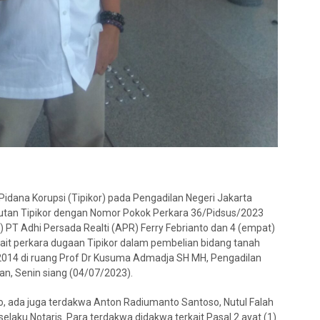
idana Korupsi (Tipikor) pada Pengadilan Negeri Jakarta
jutan Tipikor dengan Nomor Pokok Perkara 36/Pidsus/2023
 PT Adhi Persada Realti (APR) Ferry Febrianto dan 4 (empat)
kait perkara dugaan Tipikor dalam pembelian bidang tanah
2014 di ruang Prof Dr Kusuma Admadja SH MH, Pengadilan
an, Senin siang (04/07/2023).
nto, ada juga terdakwa Anton Radiumanto Santoso, Nutul Falah
 selaku Notaris. Para terdakwa didakwa terkait Pasal 2 ayat (1)