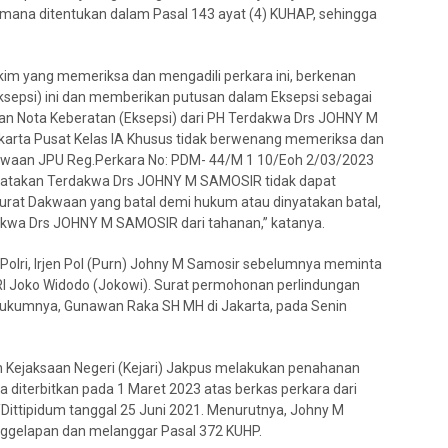
mana ditentukan dalam Pasal 143 ayat (4) KUHAP, sehingga
kim yang memeriksa dan mengadili perkara ini, berkenan
sepsi) ini dan memberikan putusan dalam Eksepsi sebagai
n Nota Keberatan (Eksepsi) dari PH Terdakwa Drs JOHNY M
arta Pusat Kelas IA Khusus tidak berwenang memeriksa dan
kwaan JPU Reg.Perkara No: PDM- 44/M 1 10/Eoh 2/03/2023
yatakan Terdakwa Drs JOHNY M SAMOSIR tidak dapat
urat Dakwaan yang batal demi hukum atau dinyatakan batal,
kwa Drs JOHNY M SAMOSIR dari tahanan,” katanya.
Polri, Irjen Pol (Purn) Johny M Samosir sebelumnya meminta
I Joko Widodo (Jokowi). Surat permohonan perlindungan
 Hukumnya, Gunawan Raka SH MH di Jakarta, pada Senin
 Kejaksaan Negeri (Kejari) Jakpus melakukan penahanan
 diterbitkan pada 1 Maret 2023 atas berkas perkara dari
Dittipidum tanggal 25 Juni 2021. Menurutnya, Johny M
nggelapan dan melanggar Pasal 372 KUHP.