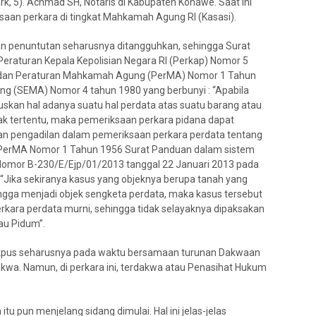
Park, 5). Achmad SH, Notaris di Kabupaten Konawe. Saat ini
saan perkara di tingkat Mahkamah Agung RI (Kasasi).
dan penuntutan seharusnya ditangguhkan, sehingga Surat
raturan Kepala Kepolisian Negara RI (Perkap) Nomor 5
a dan Peraturan Mahkamah Agung (PerMA) Nomor 1 Tahun
g (SEMA) Nomor 4 tahun 1980 yang berbunyi : “Apabila
skan hal adanya suatu hal perdata atas suatu barang atau
k tertentu, maka pemeriksaan perkara pidana dapat
n pengadilan dalam pemeriksaan perkara perdata tentang
n PerMA Nomor 1 Tahun 1956 Surat Panduan dalam sistem
 Nomor B-230/E/Ejp/01/2013 tanggal 22 Januari 2013 pada
: “Jika sekiranya kasus yang objeknya berupa tanah yang
ngga menjadi objek sengketa perdata, maka kasus tersebut
kara perdata murni, sehingga tidak selayaknya dipaksakan
au Pidum”.
Jakpus seharusnya pada waktu bersamaan turunan Dakwaan
kwa. Namun, di perkara ini, terdakwa atau Penasihat Hukum
u pun menjelang sidang dimulai. Hal ini jelas-jelas