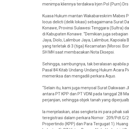
menimpa kliennya terdakwa Irjen Pol (Purn) Dr
Kuasa Hukum mantan Wakabareskrim Mabes Pol
locus delicti (delik lokasi) sebagaimana Sura
Konawe, Provinsi Sulawesi Tenggara (Sultra) dan
di Kabupaten Konawe. “Demikian juga sebagian s
Jaya, Diolo, Lalimbue Jaya, Lalimbue; Kapoiala 
yang terletak di 3 (tiga) Kecamatan (Morosi. 
SH MH saat membacakan Nota Eksepsi.
Sehingga, sambungnya, tak beralasan apabila pe
Pasal 84 Kitab Undang-Undang Hukum Acara Pi
memeriksa dan mengadili perkara Aquo.
“Selain itu, kami juga menyoal Surat Dakwaan JP
antara PT KPP dan PT VDNI pada tanggal 28 Mare
perjanjian, sehingga objek tanah yang diperjualb
Ia menjelaskan, atas sengketa ini para pihak s
teregistrasi dalam perkara Nomor : 209/Pdt.G
Propertindo (KPP) dan Para Tergugat 1). Huang