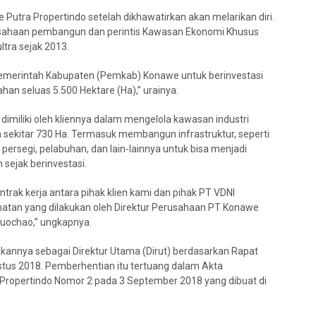
 Putra Propertindo setelah dikhawatirkan akan melarikan diri.
sahaan pembangun dan perintis Kawasan Ekonomi Khusus
tra sejak 2013.
Pemerintah Kabupaten (Pemkab) Konawe untuk berinvestasi
an seluas 5.500 Hektare (Ha),” urainya.
 dimiliki oleh kliennya dalam mengelola kawasan industri
sekitar 730 Ha. Termasuk membangun infrastruktur, seperti
ersegi, pelabuhan, dan lain-lainnya untuk bisa menjadi
 sejak berinvestasi.
rak kerja antara pihak klien kami dan pihak PT VDNI
jahatan yang dilakukan oleh Direktur Perusahaan PT Konawe
Zuochao,” ungkapnya.
kannya sebagai Direktur Utama (Dirut) berdasarkan Rapat
s 2018. Pemberhentian itu tertuang dalam Akta
ropertindo Nomor 2 pada 3 September 2018 yang dibuat di