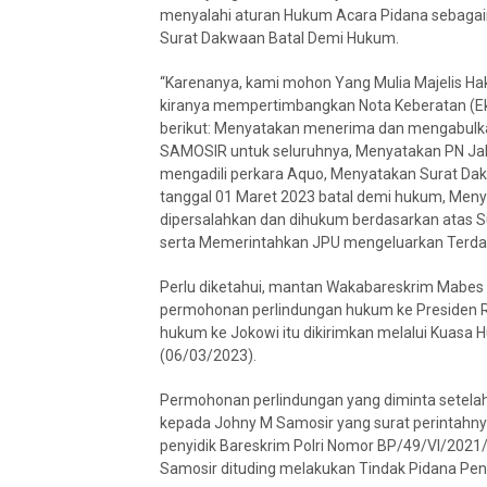
menyalahi aturan Hukum Acara Pidana sebagai
Surat Dakwaan Batal Demi Hukum.
“Karenanya, kami mohon Yang Mulia Majelis Ha
kiranya mempertimbangkan Nota Keberatan (Ek
berikut: Menyatakan menerima dan mengabulka
SAMOSIR untuk seluruhnya, Menyatakan PN Jak
mengadili perkara Aquo, Menyatakan Surat Da
tanggal 01 Maret 2023 batal demi hukum, Men
dipersalahkan dan dihukum berdasarkan atas S
serta Memerintahkan JPU mengeluarkan Terda
Perlu diketahui, mantan Wakabareskrim Mabes 
permohonan perlindungan hukum ke Presiden R
hukum ke Jokowi itu dikirimkan melalui Kuasa
(06/03/2023).
Permohonan perlindungan yang diminta setelah
kepada Johny M Samosir yang surat perintahnya
penyidik Bareskrim Polri Nomor BP/49/VI/2021/
Samosir dituding melakukan Tindak Pidana Pe