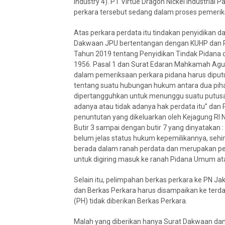
Industry 4). PT Virtue Dragon Nickel Industrial 
perkara tersebut sedang dalam proses pemerik
Atas perkara perdata itu tindakan penyidikan 
Dakwaan JPU bertentangan dengan KUHP dan Pe
Tahun 2019 tentang Penyidikan Tindak Pidan
1956. Pasal 1 dan Surat Edaran Mahkamah Agun
dalam pemeriksaan perkara pidana harus diputu
tentang suatu hubungan hukum antara dua piha
dipertangguhkan untuk menunggu suatu putusa
adanya atau tidak adanya hak perdata itu” da
penuntutan yang dikeluarkan oleh Kejagung RI
Butir 3 sampai dengan butir 7 yang dinyatakan 
belum jelas status hukum kepemilikannya, sehi
berada dalam ranah perdata dan merupakan per
untuk digiring masuk ke ranah Pidana Umum at
Selain itu, pelimpahan berkas perkara ke PN 
dan Berkas Perkara harus disampaikan ke terda
(PH) tidak diberikan Berkas Perkara.
Malah yang diberikan hanya Surat Dakwaan dan it