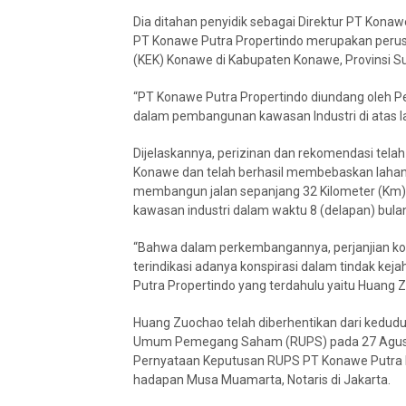
Dia ditahan penyidik sebagai Direktur PT Konawe
PT Konawe Putra Propertindo merupakan peru
(KEK) Konawe di Kabupaten Konawe, Provinsi Sul
“PT Konawe Putra Propertindo diundang oleh 
dalam pembangunan kawasan Industri di atas lah
Dijelaskannya, perizinan dan rekomendasi telah
Konawe dan telah berhasil membebaskan lahan 
membangun jalan sepanjang 32 Kilometer (Km) p
kawasan industri dalam waktu 8 (delapan) bulan
“Bahwa dalam perkembangannya, perjanjian kont
terindikasi adanya konspirasi dalam tindak ke
Putra Propertindo yang terdahulu yaitu Huang 
Huang Zuochao telah diberhentikan dari kedudu
Umum Pemegang Saham (RUPS) pada 27 Agustu
Pernyataan Keputusan RUPS PT Konawe Putra P
hadapan Musa Muamarta, Notaris di Jakarta.