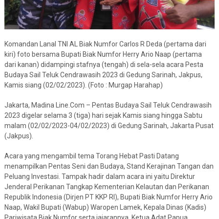
Komandan Lanal TNI AL Biak Numfor Carlos R Deda (pertama dari
kiri) foto bersama Bupati Biak Numfor Herry Ario Naap (pertama
dari kanan) didampingi stafnya (tengah) di sela-sela acara Pesta
Budaya Sail Teluk Cendrawasih 2023 di Gedung Sarinah, Jakpus,
Kamis siang (02/02/2023). (Foto : Murgap Harahap)
Jakarta, Madina Line.Com – Pentas Budaya Sail Teluk Cendrawasih
2023 digelar selama 3 (tiga) hari sejak Kamis siang hingga Sabtu
malam (02/02/2023-04/02/2023) di Gedung Sarinah, Jakarta Pusat
(Jakpus).
Acara yang mengambil tema Torang Hebat Pasti Datang
menampilkan Pentas Seni dan Budaya, Stand Kerajinan Tangan dan
Peluang Investasi. Tampak hadir dalam acara ini yaitu Direktur
Jenderal Perikanan Tangkap Kementerian Kelautan dan Perikanan
Republik Indonesia (Dirjen PT KKP RI), Bupati Biak Numfor Herry Ario
Naap, Wakil Bupati (Wabup) Waropen Lamek, Kepala Dinas (Kadis)
Pariwisata Biak Numfor serta jajarannya, Ketua Adat Papua,