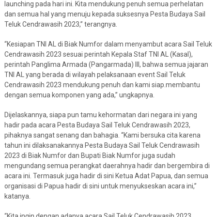
launching pada hari ini. Kita mendukung penuh semua perhelatan
dan semua hal yang menuju kepada suksesnya Pesta Budaya Sail
Teluk Cendrawasih 2023,” terangnya.
“Kesiapan TNI AL di Biak Numfor dalam menyambut acara Sail Teluk
Cendrawasih 2023 sesuai perintah Kepala Staf TNI AL (Kasal),
perintah Panglima Armada (Pangarmada) III, bahwa semua jajaran
TNI AL yang berada di wilayah pelaksanaan event Sail Teluk
Cendrawasih 2023 mendukung penuh dan kami siap.membantu
dengan semua komponen yang ada,” ungkapnya.
Dijelaskannya, siapa pun tamu kehormatan dari negara ini yang
hadir pada acara Pesta Budaya Sail Teluk Cendrawasih 2023,
pihaknya sangat senang dan bahagia. “Kami bersuka cita karena
tahun ini dilaksanakannya Pesta Budaya Sail Teluk Cendrawasih
2023 di Biak Numfor dan Bupati Biak Numfor juga sudah
mengundang semua perangkat daerahnya hadir dan bergembira di
acara ini. Termasuk juga hadir di sini Ketua Adat Papua, dan semua
organisasi di Papua hadir di sini untuk menyukseskan acara ini,”
katanya.
“Kita ingin dengan adanya acara Sail Teluk Cendrawasih 2023,