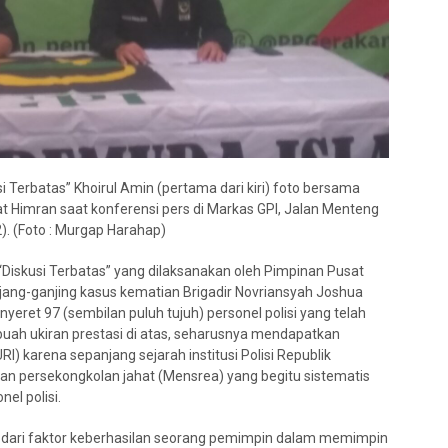
i Terbatas” Khoirul Amin (pertama dari kiri) foto bersama
t Himran saat konferensi pers di Markas GPI, Jalan Menteng
. (Foto : Murgap Harahap)
“Diskusi Terbatas” yang dilaksanakan oleh Pimpinan Pusat
jang-ganjing kasus kematian Brigadir Novriansyah Joshua
yeret 97 (sembilan puluh tujuh) personel polisi yang telah
buah ukiran prestasi di atas, seharusnya mendapatkan
 karena sepanjang sejarah institusi Polisi Republik
gaan persekongkolan jahat (Mensrea) yang begitu sistematis
el polisi.
as dari faktor keberhasilan seorang pemimpin dalam memimpin