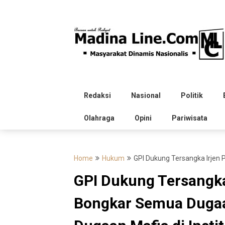
Skip
to
content
Redaksi
Nasional
Politik
Olahraga
Opini
Pariwisata
Home
Hukum
GPI Dukung Tersangka Irjen 
GPI Dukung Tersangka
Bongkar Semua Dugaa