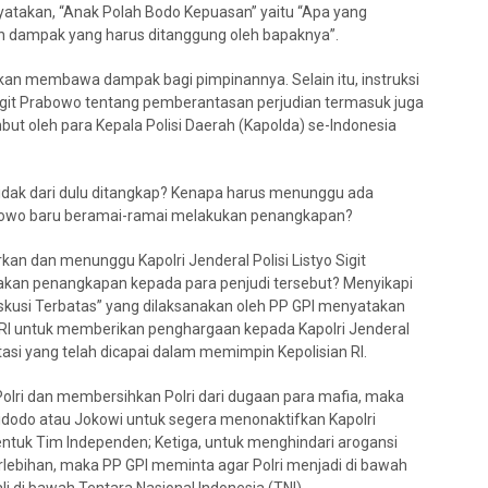
yatakan, “Anak Polah Bodo Kepuasan” yaitu “Apa yang
n dampak yang harus ditanggung oleh bapaknya”.
kan membawa dampak bagi pimpinannya. Selain itu, instruksi
yo Sigit Prabowo tentang pemberantasan perjudian termasuk juga
ut oleh para Kepala Polisi Daerah (Kapolda) se-Indonesia
tidak dari dulu ditangkap? Kenapa harus menunggu ada
 Prabowo baru beramai-ramai melakukan penangkapan?
kan dan menunggu Kapolri Jenderal Polisi Listyo Sigit
dakan penangkapan kepada para penjudi tersebut? Menyikapi
Diskusi Terbatas” yang dilaksanakan oleh PP GPI menyatakan
I untuk memberikan penghargaan kepada Kapolri Jenderal
stasi yang telah dicapai dalam memimpin Kepolisian RI.
olri dan membersihkan Polri dari dugaan para mafia, maka
idodo atau Jokowi untuk segera menonaktifkan Kapolri
entuk Tim Independen; Ketiga, untuk menghindari arogansi
rlebihan, maka PP GPI meminta agar Polri menjadi di bawah