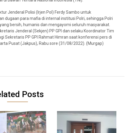
i di bawah Tentara Nasional Indonesia (TNI).
r Jenderal Polisi (Irjen Pol) Ferdy Sambo untuk
gaan para mafia di internal institusi Polri, sehingga Polri
ang bersih, humanis dan mengayomi seluruh masyarakat.
retaris Jenderal (Sekjen) PP GPI dan selaku Koordinator Tim
ngi Sekretaris PP GPI Rahmat Himran saat konferensi pers di
arta Pusat (Jakpus), Rabu sore (31/08/2022). (Murgap)
lated Posts