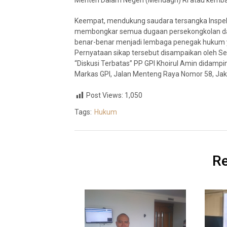
Menteri Dalam Negeri (Mendagri) RI atau kembal
Keempat, mendukung saudara tersangka Inspektu
membongkar semua dugaan persekongkolan dan du
benar-benar menjadi lembaga penegak hukum y
Pernyataan sikap tersebut disampaikan oleh Sek
“Diskusi Terbatas” PP GPI Khoirul Amin didampi
Markas GPI, Jalan Menteng Raya Nomor 58, Jak
Post Views:
1,050
Tags:
Hukum
Re