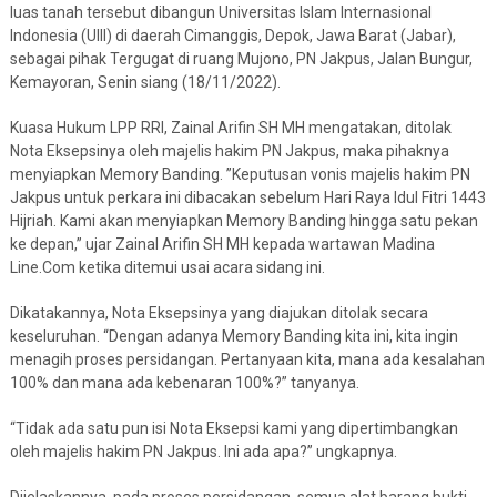
luas tanah tersebut dibangun Universitas Islam Internasional
Indonesia (UIII) di daerah Cimanggis, Depok, Jawa Barat (Jabar),
sebagai pihak Tergugat di ruang Mujono, PN Jakpus, Jalan Bungur,
Kemayoran, Senin siang (18/11/2022).
Kuasa Hukum LPP RRI, Zainal Arifin SH MH mengatakan, ditolak
Nota Eksepsinya oleh majelis hakim PN Jakpus, maka pihaknya
menyiapkan Memory Banding. ”Keputusan vonis majelis hakim PN
Jakpus untuk perkara ini dibacakan sebelum Hari Raya Idul Fitri 1443
Hijriah. Kami akan menyiapkan Memory Banding hingga satu pekan
ke depan,” ujar Zainal Arifin SH MH kepada wartawan Madina
Line.Com ketika ditemui usai acara sidang ini.
Dikatakannya, Nota Eksepsinya yang diajukan ditolak secara
keseluruhan. “Dengan adanya Memory Banding kita ini, kita ingin
menagih proses persidangan. Pertanyaan kita, mana ada kesalahan
100% dan mana ada kebenaran 100%?” tanyanya.
“Tidak ada satu pun isi Nota Eksepsi kami yang dipertimbangkan
oleh majelis hakim PN Jakpus. Ini ada apa?” ungkapnya.