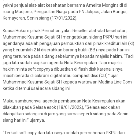
yakni penjual alat-alat kesehatan bernama Amelita Monginsidi di
ruang Mudjono, Pengadilan Niaga pada PN Jakpus, Jalan Bungur,
Kemayoran, Senin siang (17/01/2022).
Kuasa Hukum pihak Pemohon yakni Reseller alat-alat kesehatan,
Muhammad Kusuma Sejati SH mengatakan, sidang PKPU hari ini
agendanya adalah pengajuan pembuktian dari pihak kreditur lain (kl)
yang berjumlah 2 kl diserahkan barang bukti (BB)-nya pada hari ini
yang tertunda pada sidang sebelumnya kepada majelis hakim. “Tadi
juga kita sudah siapkan agenda Nota Kesimpulan. Tapi majelis
hakim minta soft copynya dibuatkan di flash disk karena isinya
masih berada di cakram digital atau compact disc (CD),” ujar
Muhammad Kusuma Sejati SH kepada wartawan Madina Line.Com
ketika ditemui usai acara sidang ini.
Maka, sambungnya, agenda pembacaan Nota Kesimpulan akan
dilakukan pada Selasa esok (18/01/2022), “Selasa esok akan
dilanjutkan sidang ini di jam yang sama seperti sidang pada Senin
siang hari ini,” ujarnya.
“Terkait soft copy dari kita isinya adalah permohonan PKPU dari