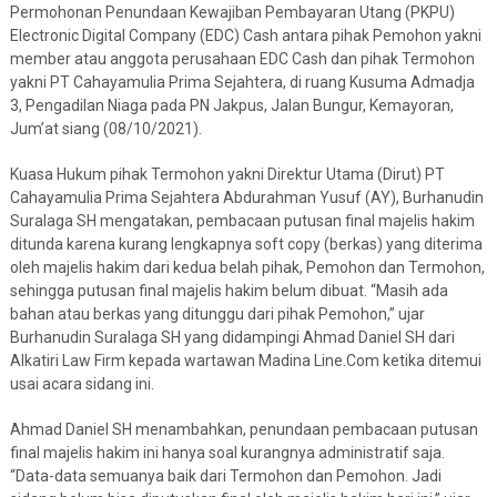
Permohonan Penundaan Kewajiban Pembayaran Utang (PKPU)
Electronic Digital Company (EDC) Cash antara pihak Pemohon yakni
member atau anggota perusahaan EDC Cash dan pihak Termohon
yakni PT Cahayamulia Prima Sejahtera, di ruang Kusuma Admadja
3, Pengadilan Niaga pada PN Jakpus, Jalan Bungur, Kemayoran,
Jum’at siang (08/10/2021).
Kuasa Hukum pihak Termohon yakni Direktur Utama (Dirut) PT
Cahayamulia Prima Sejahtera Abdurahman Yusuf (AY), Burhanudin
Suralaga SH mengatakan, pembacaan putusan final majelis hakim
ditunda karena kurang lengkapnya soft copy (berkas) yang diterima
oleh majelis hakim dari kedua belah pihak, Pemohon dan Termohon,
sehingga putusan final majelis hakim belum dibuat. “Masih ada
bahan atau berkas yang ditunggu dari pihak Pemohon,” ujar
Burhanudin Suralaga SH yang didampingi Ahmad Daniel SH dari
Alkatiri Law Firm kepada wartawan Madina Line.Com ketika ditemui
usai acara sidang ini.
Ahmad Daniel SH menambahkan, penundaan pembacaan putusan
final majelis hakim ini hanya soal kurangnya administratif saja.
“Data-data semuanya baik dari Termohon dan Pemohon. Jadi