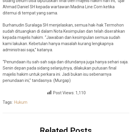
sidang belum bisa diputuskan final oleh majelis hakim hari ini,” ujar
Ahmad Daniel SH kepada wartawan Madina Line.Com ketika
ditemui di tempat yang sama.
Burhanudin Suralaga SH menjelaskan, semua hak-hak Termohon
sudah dituangkan di dalam Nota Kesimpulan dan telah diserahkan
kepada majelis hakim. “Jawaban dan kesimpulan semua sudah
kami lakukan. Kebetulan hanya masalah kurang lengkapnya
administrasi saja,” katanya.
“Penundaan itu sah-sah saja dan ditundanya juga hanya sehari saja.
Senin depan pada sidang selanjutnya, dilakukan putusan final
majelis hakim untuk perkara ini. Jadi bukan isu sebenarnya
penundaan ini,” tandasnya. (Murgap)
Post Views:
1,110
Tags:
Hukum
Related Posts