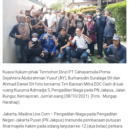
Kuasa Hukum pihak Termohon Dirut PT Cahayamulia Prima
Sejahtera Abdurahman Yusuf (AY), Burhanudin Suralaga SH dan
Ahmad Daniel SH foto bersama Tim Barisan Mitra EDC Cash di luar
ruang Kusuma Admadja 3, Pengadilan Niaga pada PN Jakpus, Jalan
Bungur, Kemayoran, Jum’at siang (08/10/2021). (Foto : Murgap
Harahap)
Jakarta, Madina Line.Com – Pengadilan Niaga pada Pengadilan
Negeri Jakarta Pusat (PN Jakpus) menunda pembacaan putusan
final majelis hakim pada sidang lanjutan ke-12 (dua belas) perkara