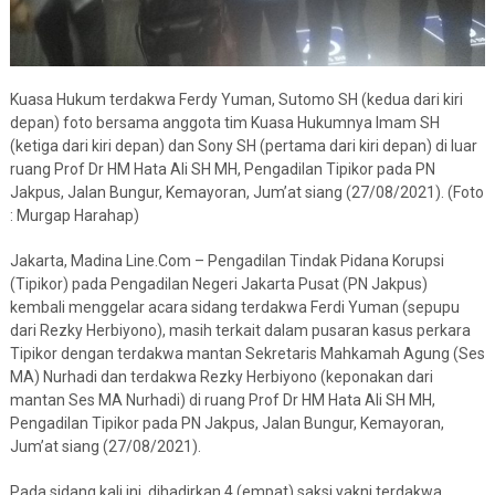
Kuasa Hukum terdakwa Ferdy Yuman, Sutomo SH (kedua dari kiri
depan) foto bersama anggota tim Kuasa Hukumnya Imam SH
(ketiga dari kiri depan) dan Sony SH (pertama dari kiri depan) di luar
ruang Prof Dr HM Hata Ali SH MH, Pengadilan Tipikor pada PN
Jakpus, Jalan Bungur, Kemayoran, Jum’at siang (27/08/2021). (Foto
: Murgap Harahap)
Jakarta, Madina Line.Com – Pengadilan Tindak Pidana Korupsi
(Tipikor) pada Pengadilan Negeri Jakarta Pusat (PN Jakpus)
kembali menggelar acara sidang terdakwa Ferdi Yuman (sepupu
dari Rezky Herbiyono), masih terkait dalam pusaran kasus perkara
Tipikor dengan terdakwa mantan Sekretaris Mahkamah Agung (Ses
MA) Nurhadi dan terdakwa Rezky Herbiyono (keponakan dari
mantan Ses MA Nurhadi) di ruang Prof Dr HM Hata Ali SH MH,
Pengadilan Tipikor pada PN Jakpus, Jalan Bungur, Kemayoran,
Jum’at siang (27/08/2021).
Pada sidang kali ini, dihadirkan 4 (empat) saksi yakni terdakwa