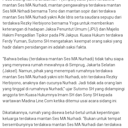
mantan Ses MA Nurhadi, mantan pengawalnya terdakwa mantan
Ses MA Nirhadi bernama Tono dan mantan sopir dari terdakwa
mantan Ses MA Nurhadi yakni Ade Idris serta saudara sepupu dari
terdakwa Rezky Herbiyono bernama Yoga untuk memberikan
keterangan di hadapan Jaksa Penuntut Umum (JPU) dan Majelis
Hakim Pengadilan Tipikor pada PN Jakpus. Kuasa Hukum terdakwa
Ferdy Yuman, Sutomo SH mengatakan. keempat orang saksi yang
hadir dalam persidangan ini adalah saksi fakta.
“Bahwa beliau (terdakwa mantan Ses MA Nurhadi) tidak tahu siapa
yang menyewa rumah mewahnya di Simprug, Jakarta Selatan
(Jaksel). Namun, pihak yang menempati rumahnya terdakwa
mantan Ses MA Nurhadi yakni istri Nurhadi, istri terdakwa Rezky
Herbiyono, anaknya dan cucunya Nurhadi. Jadi tidak ada orang lain
yang tinggal di rumahnya Nurhadi,” ujar Sutomo SH yang didampingi
anggota tim Kuasa Hukumnya Imam SH dan Sony SH kepada
wartawan Madina Line.Com ketika ditemui usai acara sidang ini.
Dikatakannya, rumah yang disewa betul-betul untuk kepentingan
keluarga terdakwa mantan Ses MA Nurhadi. “Bukan untuk tempat
bersembunyinya terdakwa mantan Ses MA Nurhadi dan terdakwa