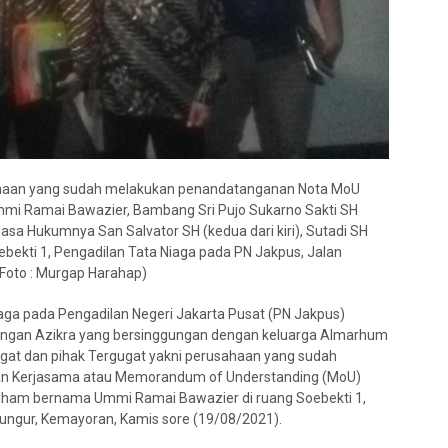
sahaan yang sudah melakukan penandatanganan Nota MoU
 Ummi Ramai Bawazier, Bambang Sri Pujo Sukarno Sakti SH
uasa Hukumnya San Salvator SH (kedua dari kiri), Sutadi SH
oebekti 1, Pengadilan Tata Niaga pada PN Jakpus, Jalan
Foto : Murgap Harahap)
aga pada Pengadilan Negeri Jakarta Pusat (PN Jakpus)
angan Azikra yang bersinggungan dengan keluarga Almarhum
ugat dan pihak Tergugat yakni perusahaan yang sudah
n Kerjasama atau Memorandum of Understanding (MoU)
in Ilham bernama Ummi Ramai Bawazier di ruang Soebekti 1,
Bungur, Kemayoran, Kamis sore (19/08/2021).