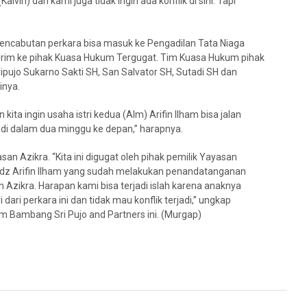
in) dan kami juga tidak ingin ada konflik di sini. Tapi
encabutan perkara bisa masuk ke Pengadilan Tata Niaga
ikirim ke pihak Kuasa Hukum Tergugat. Tim Kuasa Hukum pihak
ipujo Sukarno Sakti SH, San Salvator SH, Sutadi SH dan
ainya.
kita ingin usaha istri kedua (Alm) Arifin Ilham bisa jalan
adi dalam dua minggu ke depan,” harapnya.
n Azikra. “Kita ini digugat oleh pihak pemilik Yayasan
 Ustadz Arifin Ilham yang sudah melakukan penandatanganan
zikra. Harapan kami bisa terjadi islah karena anaknya
dari perkara ini dan tidak mau konflik terjadi,” ungkap
m Bambang Sri Pujo and Partners ini. (Murgap)