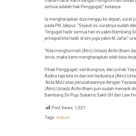
mana-mana. Kami sangat menghormati beliau (Kalv
semua adalah hak Penggugat,” katanya.
Ia mengharapkan dua minggu ke depan, surat p
pada PN Jakpus. “Sejauh ini, suratnya sudah d
Tergugat hadir semua hari ini yakni Bambang Sr
prinsipal kita hadir di sini juga yakni M Jafar,” ur
“Kita menghormati (Alm) Ustadz Arifin Ilham dan 
terus, maka kami mengharapkan islah bisa terj
Pihak Penggugat, sambungnya, dari pohak Yayasa
Azikra tapi kita ini dari istri keduanya (Alm)
Nota MoU atas perusahaannya dengan Yayasan A
(Alm) Ustadz Arifin Ilham pun sudah menarik diri 
Bambang Sri Pujo Sukarno Sakti SH dari Law Fir
Post Views:
1,021
Tags:
Hukum