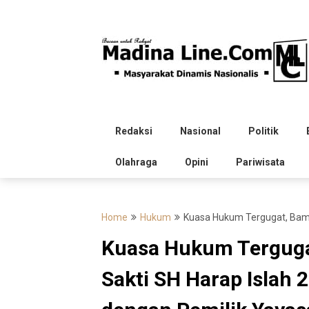
Skip
to
content
Redaksi
Nasional
Politik
Olahraga
Opini
Pariwisata
Home
Hukum
Kuasa Hukum Tergugat, Bamba
Kuasa Hukum Terguga
Sakti SH Harap Islah 