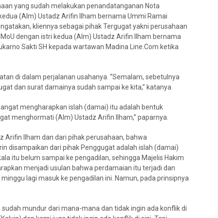
ahaan yang sudah melakukan penandatanganan Nota
 kedua (Alm) Ustadz Arifin Ilham bernama Ummi Ramai
ngatakan, kliennya sebagai pihak Tergugat yakni perusahaan
oU dengan istri kedua (Alm) Ustadz Arifin IIham bernama
ukarno Sakti SH kepada wartawan Madina Line.Com ketika
atan di dalam perjalanan usahanya. “Semalam, sebetulnya
gat dan surat damainya sudah sampai ke kita,” katanya.
sangat mengharapkan islah (damai) itu adalah bentuk
gat menghormati (Alm) Ustadz Arifin Ilham,” paparnya.
adz Arifin Ilham dan dari pihak perusahaan, bahwa
rin disampaikan dari pihak Penggugat adalah islah (damai)
ala itu belum sampai ke pengadilan, sehingga Majelis Hakim
apkan menjadi usulan bahwa perdamaian itu terjadi dan
 minggu lagi masuk ke pengadilan ini. Namun, pada prinsipnya
in sudah mundur dari mana-mana dan tidak ingin ada konflik di