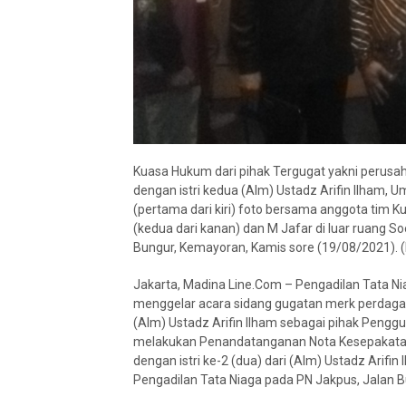
Kuasa Hukum dari pihak Tergugat yakni peru
dengan istri kedua (Alm) Ustadz Arifin Ilham,
(pertama dari kiri) foto bersama anggota tim K
(kedua dari kanan) dan M Jafar di luar ruang S
Bungur, Kemayoran, Kamis sore (19/08/2021). (
Jakarta, Madina Line.Com – Pengadilan Tata Ni
menggelar acara sidang gugatan merk perdag
(Alm) Ustadz Arifin Ilham sebagai pihak Pengg
melakukan Penandatanganan Nota Kesepakata
dengan istri ke-2 (dua) dari (Alm) Ustadz Arif
Pengadilan Tata Niaga pada PN Jakpus, Jalan 