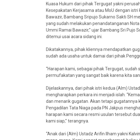
Kuasa Hukum dari pihak Tergugat yakni perus
Kesepakatan Kerjasama atau MoU dengan istri
Bawazir, Bambang Sripujo Sukarno Sakti SH me
yang sudah melakukan penandatanganan Nota M
Ummi Ramai Bawazir,” ujar Bambang Sri Pujo S
ditemui usai acara sidang ini.
Dikatakannya, pihak kliennya mendapatkan gug
sudah ada usaha untuk damai dari pihak Penggu
“Harapan kami, sebagai pihak Tergugat, sudah 
permufakatan yang sangat baik karena kita san
Dijelaskannya, dari pihak istri kedua (Alm) Ust
mengharapkan perkara ini menjadi islah. “Kema
dan menarik gugatan. Akan tetapi gugatannya k
Pengadilan Tata Niaga pada PN Jakpus menghar
harapan kami secara resmi usulan tersebut dua
kami siap,” terangnya.
“Anak dari (Alm) Ustadz Arifin Ilham yakni Kalv