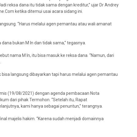
adi reksa dana itu tidak sama dengan kreditur,” ujar Dr Andrey
Com ketika ditemui usai acara sidang ini.
langsung. “Harus melalui agen pemantau atau wali amanat
ksa dana bukan M In dan tidak sama,” tegasnya.
ut nama M In, itu bisa masuk ke reksa dana. “Namun, dari
.
k bisa langsung dibayarkan tapi harus melalui agen pemantau
Kamis (19/08/2021) dengan agenda pembacaan Nota
um dari pihak Termohon. “Setelah itu, Rapat
anjutnya, kami hanya sebagai penuntun,” terangnya.
nal majelis hakim. “Karena sudah menjadi domainnya