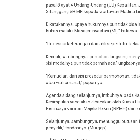
pasal 8 ayat 4 Undang-Undang (UU) Kepailitan. J
Sitanggang SH MH kepada wartawan Madina Line.
Dikatakannya, upaya hukumnya pun tidak bisa 
bukan melalui Manajer Investasi (MI),” katanya.
“Itu sesuai keterangan dari ahli seperti itu. Re
Kecuali, sambungnya, pemohon langsung menyeb
sisi modalnya pun tidak pernah ada,” ungkapnya
“Kemudian, dari sisi prosedur permohonan, tida
atau wali amanat,” paparnya.
Agenda sidang sellanjutnya, imbuhnya, pada 
Kesimpulan yang akan dibacakan oleh Kuasa Huk
Permusyawaratan Majelis Hakim (RPMH) dan sel
Selanjutnya, sambungnya, menunggu putusan fi
penyidik,” tandasnya. (Murgap)