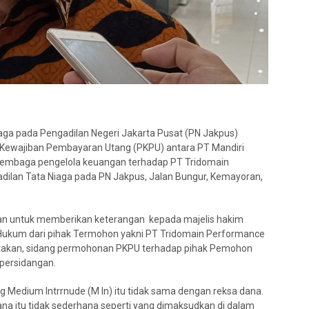
aga pada Pengadilan Negeri Jakarta Pusat (PN Jakpus)
 Kewajiban Pembayaran Utang (PKPU) antara PT Mandiri
lembaga pengelola keuangan terhadap PT Tridomain
dilan Tata Niaga pada PN Jakpus, Jalan Bungur, Kemayoran,
dangan untuk memberikan keterangan kepada majelis hakim
 Hukum dari pihak Termohon yakni PT Tridomain Performance
atakan, sidang permohonan PKPU terhadap pihak Pemohon
 persidangan.
 Medium Intrrnude (M In) itu tidak sama dengan reksa dana.
dana itu tidak sederhana seperti yang dimaksudkan di dalam