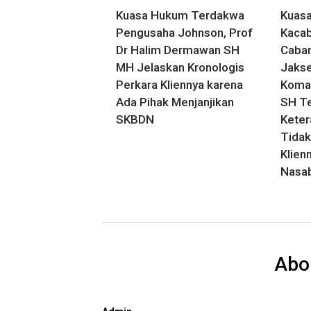
Kuasa Hukum Terdakwa
Kuas
Pengusaha Johnson, Prof
Kacab
Dr Halim Dermawan SH
Caban
MH Jelaskan Kronologis
Jakse
Perkara Kliennya karena
Komal
Ada Pihak Menjanjikan
SH T
SKBDN
Keter
Tidak
Klien
Nasa
Abo