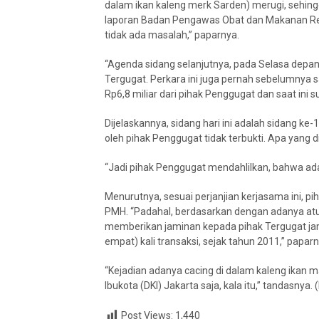
dalam ikan kaleng merk Sarden) merugi, sehingg
laporan Badan Pengawas Obat dan Makanan Rep
tidak ada masalah,” paparnya.
“Agenda sidang selanjutnya, pada Selasa depan
Tergugat. Perkara ini juga pernah sebelumnya sa
Rp6,8 miliar dari pihak Penggugat dan saat ini 
Dijelaskannya, sidang hari ini adalah sidang k
oleh pihak Penggugat tidak terbukti. Apa yang
“Jadi pihak Penggugat mendahlilkan, bahwa ad
Menurutnya, sesuai perjanjian kerjasama ini, 
PMH. “Padahal, berdasarkan dengan adanya atur
memberikan jaminan kepada pihak Tergugat jami
empat) kali transaksi, sejak tahun 2011,” paparn
“Kejadian adanya cacing di dalam kaleng ikan m
Ibukota (DKI) Jakarta saja, kala itu,” tandasnya.
Post Views:
1,440