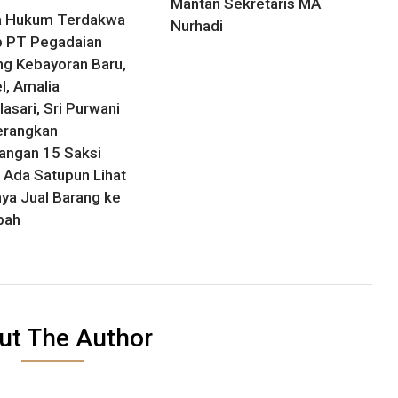
Mantan Sekretaris MA
a Hukum Terdakwa
Nurhadi
 PT Pegadaian
g Kebayoran Baru,
l, Amalia
asari, Sri Purwani
erangkan
angan 15 Saksi
 Ada Satupun Lihat
nya Jual Barang ke
bah
ut The Author