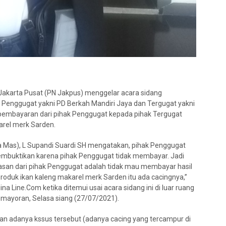
Jakarta Pusat (PN Jakpus) menggelar acara sidang
Penggugat yakni PD Berkah Mandiri Jaya dan Tergugat yakni
pembayaran dari pihak Penggugat kepada pihak Tergugat
karel merk Sarden.
 Mas), L Supandi Suardi SH mengatakan, pihak Penggugat
embuktikan karena pihak Penggugat tidak membayar. Jadi
Alasan dari pihak Penggugat adalah tidak mau membayar hasil
roduk ikan kaleng makarel merk Sarden itu ada cacingnya,”
a Line.Com ketika ditemui usai acara sidang ini di luar ruang
emayoran, Selasa siang (27/07/2021).
n adanya kssus tersebut (adanya cacing yang tercampur di