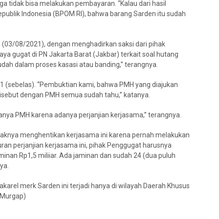
a tidak bisa melakukan pembayaran. “Kalau dari hasil
ublik Indonesia (BPOM RI), bahwa barang Sarden itu sudah
 (03/08/2021), dengan menghadirkan saksi dari pihak
ya gugat di PN Jakarta Barat (Jakbar) terkait soal hutang
sudah dalam proses kasasi atau banding,” terangnya.
e-11 (sebelas). “Pembuktian kami, bahwa PMH yang diajukan
 disebut dengan PMH semua sudah tahu,” katanya.
anya PMH karena adanya perjanjian kerjasama,” terangnya.
pihaknya menghentikan kerjasama ini karena pernah melakukan
an perjanjian kerjasama ini, pihak Penggugat harusnya
nan Rp1,5 miliiar. Ada jaminan dan sudah 24 (dua puluh
ya.
akarel merk Sarden ini terjadi hanya di wilayah Daerah Khusus
 (Murgap)