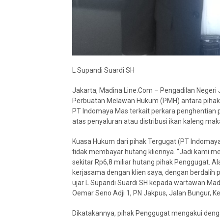
L Supandi Suardi SH
Jakarta, Madina Line.Com – Pengadilan Negeri 
Perbuatan Melawan Hukum (PMH) antara pihak 
PT Indomaya Mas terkait perkara penghentian 
atas penyaluran atau distribusi ikan kaleng ma
Kuasa Hukum dari pihak Tergugat (PT Indomaya
tidak membayar hutang kliennya. “Jadi kami m
sekitar Rp6,8 miliar hutang pihak Penggugat. 
kerjasama dengan klien saya, dengan berdalih p
ujar L Supandi Suardi SH kepada wartawan Madin
Oemar Seno Adji 1, PN Jakpus, Jalan Bungur, K
Dikatakannya, pihak Penggugat mengakui denga