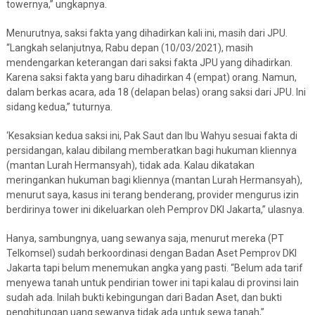
towernya,” ungkapnya.
Menurutnya, saksi fakta yang dihadirkan kali ini, masih dari JPU.
“Langkah selanjutnya, Rabu depan (10/03/2021), masih
mendengarkan keterangan dari saksi fakta JPU yang dihadirkan.
Karena saksi fakta yang baru dihadirkan 4 (empat) orang. Namun,
dalam berkas acara, ada 18 (delapan belas) orang saksi dari JPU. Ini
sidang kedua,” tuturnya.
‘Kesaksian kedua saksi ini, Pak Saut dan Ibu Wahyu sesuai fakta di
persidangan, kalau dibilang memberatkan bagi hukuman kliennya
(mantan Lurah Hermansyah), tidak ada. Kalau dikatakan
meringankan hukuman bagi kliennya (mantan Lurah Hermansyah),
menurut saya, kasus ini terang benderang, provider mengurus izin
berdirinya tower ini dikeluarkan oleh Pemprov DKI Jakarta,” ulasnya.
Hanya, sambungnya, uang sewanya saja, menurut mereka (PT
Telkomsel) sudah berkoordinasi dengan Badan Aset Pemprov DKI
Jakarta tapi belum menemukan angka yang pasti. “Belum ada tarif
menyewa tanah untuk pendirian tower ini tapi kalau di provinsi lain
sudah ada. Inilah bukti kebingungan dari Badan Aset, dan bukti
penghitungan uang sewanya tidak ada untuk sewa tanah,”