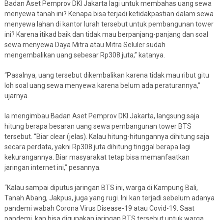
Badan Aset Pemprov DKI Jakarta lagi untuk membahas uang sewa
menyewa tanah ini? Kenapa bisa terjadi ketidakpastian dalam sewa
menyewa lahan di kantor lurah tersebut untuk pembangunan tower
ini? Karena itikad baik dan tidak mau berpanjang-panjang dan soal
sewa menyewa Daya Mitra atau Mitra Seluler sudah
mengembalikan uang sebesar Rp308 juta,” katanya.
“Pasalnya, uang tersebut dikembalikan karena tidak mau ribut gitu
loh soal uang sewa menyewa karena belum ada peraturannya,”
ujarnya.
Ia mengimbau Badan Aset Pemprov DKI Jakarta, langsung saja
hitung berapa besaran uang sewa pembangunan tower BTS
tersebut. “Biar clear (jelas). Kalau hitung-hitungannya dihitung saja
secara perdata, yakni Rp308 juta dihitung tinggal berapa lagi
kekurangannya. Biar masyarakat tetap bisa memanfaatkan
jaringan internet ini,” pesannya.
“Kalau sampai diputus jaringan BTS ini, warga di Kampung Bali,
Tanah Abang, Jakpus, juga yang rugi. Ini kan terjadi sebelum adanya
pandemi wabah Corona Virus Disease-19 atau Covid-19. Saat
pandemi, kan bisa digunakan jaringan BTS tersebut untuk warga