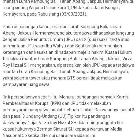
mantan Lurah Kampung Bali, Tanah Abang, Jakpus, Hermansyah, di
ruang sidang Wirjono Projodikoro 1, PN Jakpus, Jalan Bungur,
Kemayoran, pada Rabu siang (03/03/2021).
Pada persidangan kali ini, mantan Lurah Kampung Bali, Tanah
Abang, Jakpus, Hermansyah, selaku terdakwa dihadapkan langsung
dengan Jaksa Penuntut Umum (JPU) dan 2 (dua) saksi fakta atas
permintaan JPU yakni Ibu Wahyu dan Saut untuk memberikan
keterangan dan kesaksian di hadapan majelis hakim. Kuasa Hukum
terdakwa mantan Lurah Kampung Bali, Tanah Abang, Jakpus, Virza
Roy Hizzal SH mengatakan, dipersoalkan oleh JPU kepada terdakwa
mantan Lurah Kampung Bali, Tanah Abang, Jakpus, Hermansyah,
yakni selama tower atau menara BTS berdiri, tidak melakukan
pembayaran uang sewa.
“Inti persoalannya seperti itu. Menurut pandangan penyidik Komisi
Pemberantasan Korupsi (KPK) dan JPU tidak melakukan
pembayaran uang sewa adalah sebuah Tipikor. Dakwaannya pasal 2
dan pasal 3 Undang-Undang (UU) Tipikor. Itu pandangan
dakwaannya,” ujar Virza Roy Hizzal SH didampingi anggota tim
kuasa hukumnya Berman Sinurat SH kepada wartawan Media
Nasuonal.Co ketika ditemui usai acara sidang ini.