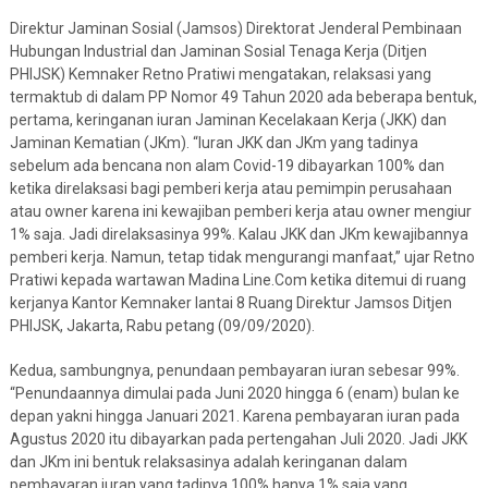
Direktur Jaminan Sosial (Jamsos) Direktorat Jenderal Pembinaan
Hubungan Industrial dan Jaminan Sosial Tenaga Kerja (Ditjen
PHIJSK) Kemnaker Retno Pratiwi mengatakan, relaksasi yang
termaktub di dalam PP Nomor 49 Tahun 2020 ada beberapa bentuk,
pertama, keringanan iuran Jaminan Kecelakaan Kerja (JKK) dan
Jaminan Kematian (JKm). “Iuran JKK dan JKm yang tadinya
sebelum ada bencana non alam Covid-19 dibayarkan 100% dan
ketika direlaksasi bagi pemberi kerja atau pemimpin perusahaan
atau owner karena ini kewajiban pemberi kerja atau owner mengiur
1% saja. Jadi direlaksasinya 99%. Kalau JKK dan JKm kewajibannya
pemberi kerja. Namun, tetap tidak mengurangi manfaat,” ujar Retno
Pratiwi kepada wartawan Madina Line.Com ketika ditemui di ruang
kerjanya Kantor Kemnaker lantai 8 Ruang Direktur Jamsos Ditjen
PHIJSK, Jakarta, Rabu petang (09/09/2020).
Kedua, sambungnya, penundaan pembayaran iuran sebesar 99%.
“Penundaannya dimulai pada Juni 2020 hingga 6 (enam) bulan ke
depan yakni hingga Januari 2021. Karena pembayaran iuran pada
Agustus 2020 itu dibayarkan pada pertengahan Juli 2020. Jadi JKK
dan JKm ini bentuk relaksasinya adalah keringanan dalam
pembayaran iuran yang tadinya 100% hanya 1% saja yang