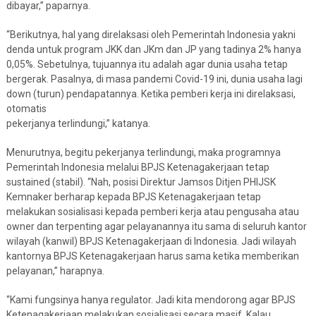
dibayar,” paparnya.
“Berikutnya, hal yang direlaksasi oleh Pemerintah Indonesia yakni
denda untuk program JKK dan JKm dan JP yang tadinya 2% hanya
0,05%. Sebetulnya, tujuannya itu adalah agar dunia usaha tetap
bergerak. Pasalnya, di masa pandemi Covid-19 ini, dunia usaha lagi
down (turun) pendapatannya. Ketika pemberi kerja ini direlaksasi,
otomatis
pekerjanya terlindungi,” katanya.
Menurutnya, begitu pekerjanya terlindungi, maka programnya
Pemerintah Indonesia melalui BPJS Ketenagakerjaan tetap
sustained (stabil). “Nah, posisi Direktur Jamsos Ditjen PHIJSK
Kemnaker berharap kepada BPJS Ketenagakerjaan tetap
melakukan sosialisasi kepada pemberi kerja atau pengusaha atau
owner dan terpenting agar pelayanannya itu sama di seluruh kantor
wilayah (kanwil) BPJS Ketenagakerjaan di Indonesia. Jadi wilayah
kantornya BPJS Ketenagakerjaan harus sama ketika memberikan
pelayanan,” harapnya.
“Kami fungsinya hanya regulator. Jadi kita mendorong agar BPJS
Ketenagakerjaan melakukan sosialisasi secara masif. Kalau