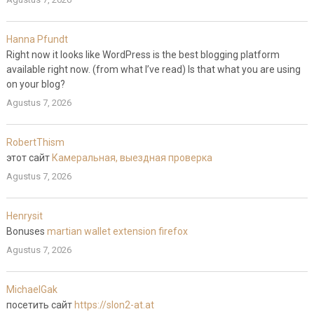
Hanna Pfundt
Right now it looks like WordPress is the best blogging platform
available right now. (from what I’ve read) Is that what you are using
on your blog?
Agustus 7, 2026
RobertThism
этот сайт
Камеральная, выездная проверка
Agustus 7, 2026
Henrysit
Bonuses
martian wallet extension firefox
Agustus 7, 2026
MichaelGak
посетить сайт
https://slon2-at.at