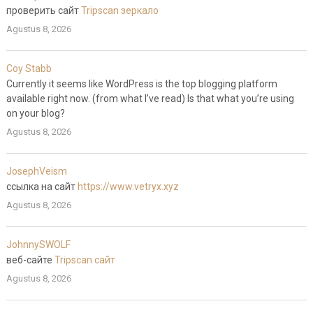
проверить сайт
Tripscan зеркало
Agustus 8, 2026
Coy Stabb
Currently it seems like WordPress is the top blogging platform
available right now. (from what I’ve read) Is that what you’re using
on your blog?
Agustus 8, 2026
JosephVeism
ссылка на сайт
https://www.vetryx.xyz
Agustus 8, 2026
JohnnySWOLF
веб-сайте
Tripscan сайт
Agustus 8, 2026