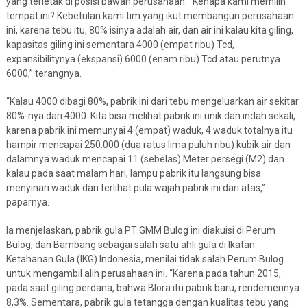
yang terletak di posisi bawah perusahaan. “Kenapa kami memilih
tempat ini? Kebetulan kami tim yang ikut membangun perusahaan
ini, karena tebu itu, 80% isinya adalah air, dan air ini kalau kita giling,
kapasitas giling ini sementara 4000 (empat ribu) Tcd,
expansibilitynya (ekspansi) 6000 (enam ribu) Tcd atau perutnya
6000,” terangnya.
“Kalau 4000 dibagi 80%, pabrik ini dari tebu mengeluarkan air sekitar
80%-nya dari 4000. Kita bisa melihat pabrik ini unik dan indah sekali,
karena pabrik ini memunyai 4 (empat) waduk, 4 waduk totalnya itu
hampir mencapai 250.000 (dua ratus lima puluh ribu) kubik air dan
dalamnya waduk mencapai 11 (sebelas) Meter persegi (M2) dan
kalau pada saat malam hari, lampu pabrik itu langsung bisa
menyinari waduk dan terlihat pula wajah pabrik ini dari atas,”
paparnya.
Ia menjelaskan, pabrik gula PT GMM Bulog ini diakuisi di Perum
Bulog, dan Bambang sebagai salah satu ahli gula di Ikatan
Ketahanan Gula (IKG) Indonesia, menilai tidak salah Perum Bulog
untuk mengambil alih perusahaan ini. “Karena pada tahun 2015,
pada saat giling perdana, bahwa Blora itu pabrik baru, rendemennya
8,3%. Sementara, pabrik gula tetangga dengan kualitas tebu yang