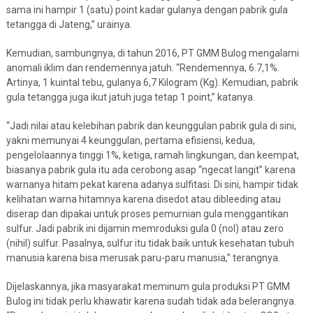
sama ini hampir 1 (satu) point kadar gulanya dengan pabrik gula
tetangga di Jateng,” urainya.
Kemudian, sambungnya, di tahun 2016, PT GMM Bulog mengalami
anomali iklim dan rendemennya jatuh. “Rendemennya, 6.7,1%.
Artinya, 1 kuintal tebu, gulanya 6,7 Kilogram (Kg). Kemudian, pabrik
gula tetangga juga ikut jatuh juga tetap 1 point,” katanya.
“Jadi nilai atau kelebihan pabrik dan keunggulan pabrik gula di sini,
yakni memunyai 4 keunggulan, pertama efisiensi, kedua,
pengelolaannya tinggi 1%, ketiga, ramah lingkungan, dan keempat,
biasanya pabrik gula itu ada cerobong asap “ngecat langit” karena
warnanya hitam pekat karena adanya sulfitasi. Di sini, hampir tidak
kelihatan warna hitamnya karena disedot atau dibleeding atau
diserap dan dipakai untuk proses pemurnian gula menggantikan
sulfur. Jadi pabrik ini dijamin memroduksi gula 0 (nol) atau zero
(nihil) sulfur. Pasalnya, sulfur itu tidak baik untuk kesehatan tubuh
manusia karena bisa merusak paru-paru manusia,” terangnya.
Dijelaskannya, jika masyarakat meminum gula produksi PT GMM
Bulog ini tidak perlu khawatir karena sudah tidak ada belerangnya.