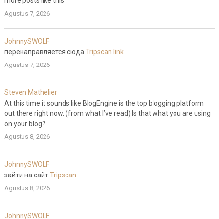
more posts like this .
Agustus 7, 2026
JohnnySWOLF
перенаправляется сюда
Tripscan link
Agustus 7, 2026
Steven Mathelier
At this time it sounds like BlogEngine is the top blogging platform
out there right now. (from what I’ve read) Is that what you are using
on your blog?
Agustus 8, 2026
JohnnySWOLF
зайти на сайт
Tripscan
Agustus 8, 2026
JohnnySWOLF