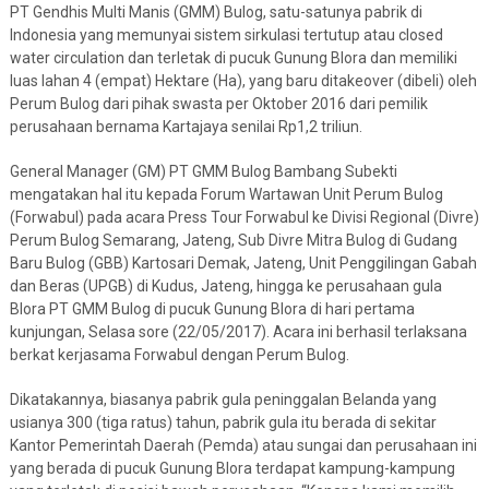
PT Gendhis Multi Manis (GMM) Bulog, satu-satunya pabrik di
Indonesia yang memunyai sistem sirkulasi tertutup atau closed
water circulation dan terletak di pucuk Gunung Blora dan memiliki
luas lahan 4 (empat) Hektare (Ha), yang baru ditakeover (dibeli) oleh
Perum Bulog dari pihak swasta per Oktober 2016 dari pemilik
perusahaan bernama Kartajaya senilai Rp1,2 triliun.
General Manager (GM) PT GMM Bulog Bambang Subekti
mengatakan hal itu kepada Forum Wartawan Unit Perum Bulog
(Forwabul) pada acara Press Tour Forwabul ke Divisi Regional (Divre)
Perum Bulog Semarang, Jateng, Sub Divre Mitra Bulog di Gudang
Baru Bulog (GBB) Kartosari Demak, Jateng, Unit Penggilingan Gabah
dan Beras (UPGB) di Kudus, Jateng, hingga ke perusahaan gula
Blora PT GMM Bulog di pucuk Gunung Blora di hari pertama
kunjungan, Selasa sore (22/05/2017). Acara ini berhasil terlaksana
berkat kerjasama Forwabul dengan Perum Bulog.
Dikatakannya, biasanya pabrik gula peninggalan Belanda yang
usianya 300 (tiga ratus) tahun, pabrik gula itu berada di sekitar
Kantor Pemerintah Daerah (Pemda) atau sungai dan perusahaan ini
yang berada di pucuk Gunung Blora terdapat kampung-kampung