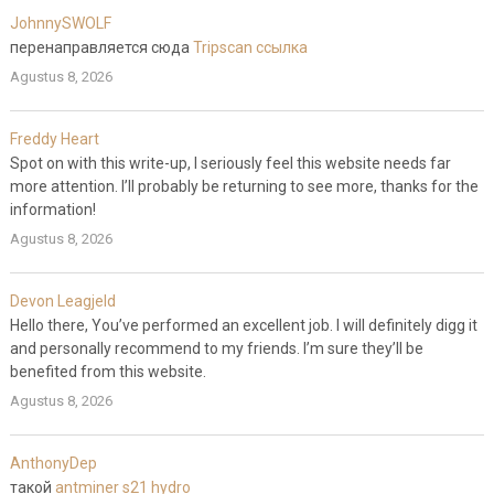
JohnnySWOLF
перенаправляется сюда
Tripscan ссылка
Agustus 8, 2026
Freddy Heart
Spot on with this write-up, I seriously feel this website needs far
more attention. I’ll probably be returning to see more, thanks for the
information!
Agustus 8, 2026
Devon Leagjeld
Hello there, You’ve performed an excellent job. I will definitely digg it
and personally recommend to my friends. I’m sure they’ll be
benefited from this website.
Agustus 8, 2026
AnthonyDep
такой
antminer s21 hydro