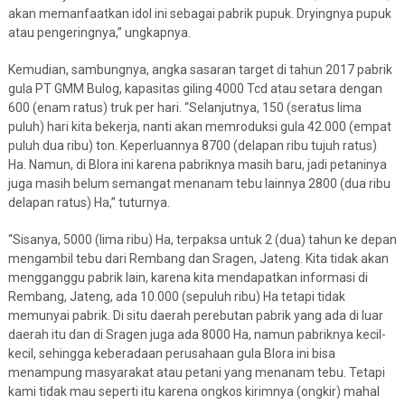
akan memanfaatkan idol ini sebagai pabrik pupuk. Dryingnya pupuk
atau pengeringnya,” ungkapnya.
Kemudian, sambungnya, angka sasaran target di tahun 2017 pabrik
gula PT GMM Bulog, kapasitas giling 4000 Tcd atau setara dengan
600 (enam ratus) truk per hari. “Selanjutnya, 150 (seratus lima
puluh) hari kita bekerja, nanti akan memroduksi gula 42.000 (empat
puluh dua ribu) ton. Keperluannya 8700 (delapan ribu tujuh ratus)
Ha. Namun, di Blora ini karena pabriknya masih baru, jadi petaninya
juga masih belum semangat menanam tebu lainnya 2800 (dua ribu
delapan ratus) Ha,” tuturnya.
“Sisanya, 5000 (lima ribu) Ha, terpaksa untuk 2 (dua) tahun ke depan
mengambil tebu dari Rembang dan Sragen, Jateng. Kita tidak akan
mengganggu pabrik lain, karena kita mendapatkan informasi di
Rembang, Jateng, ada 10.000 (sepuluh ribu) Ha tetapi tidak
memunyai pabrik. Di situ daerah perebutan pabrik yang ada di luar
daerah itu dan di Sragen juga ada 8000 Ha, namun pabriknya kecil-
kecil, sehingga keberadaan perusahaan gula Blora ini bisa
menampung masyarakat atau petani yang menanam tebu. Tetapi
kami tidak mau seperti itu karena ongkos kirimnya (ongkir) mahal