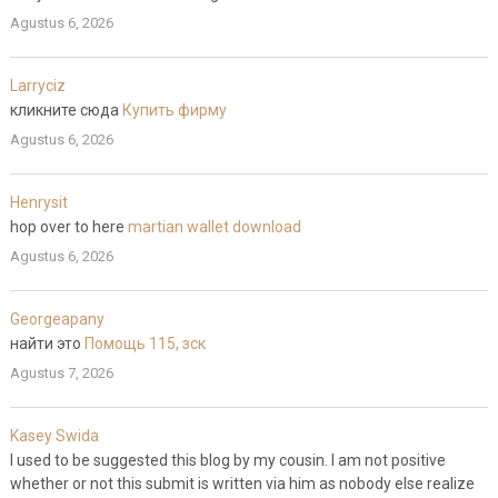
Agustus 6, 2026
Larryciz
кликните сюда
Купить фирму
Agustus 6, 2026
Henrysit
hop over to here
martian wallet download
Agustus 6, 2026
Georgeapany
найти это
Помощь 115, зск
Agustus 7, 2026
Kasey Swida
I used to be suggested this blog by my cousin. I am not positive
whether or not this submit is written via him as nobody else realize