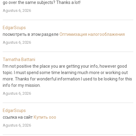
go over the same subjects? Thanks a lot!
Agustus 6, 2026
EdgarScups
посмотреть в этом разделе
Оптимизация налогооблажения
Agustus 6, 2026
Tamatha Battani
I’m not positive the place you are getting your info, however good
topic. I must spend some time learning much more or working out
more. Thanks for wonderful information I used to be looking for this
info for my mission.
Agustus 6, 2026
EdgarScups
ссылка на сайт
Купить ооо
Agustus 6, 2026