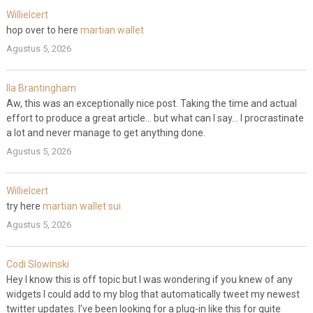
WillieIcert
hop over to here
martian wallet
Agustus 5, 2026
Ila Brantingham
Aw, this was an exceptionally nice post. Taking the time and actual
effort to produce a great article… but what can I say… I procrastinate
a lot and never manage to get anything done.
Agustus 5, 2026
WillieIcert
try here
martian wallet sui
Agustus 5, 2026
Codi Slowinski
Hey I know this is off topic but I was wondering if you knew of any
widgets I could add to my blog that automatically tweet my newest
twitter updates. I’ve been looking for a plug-in like this for quite