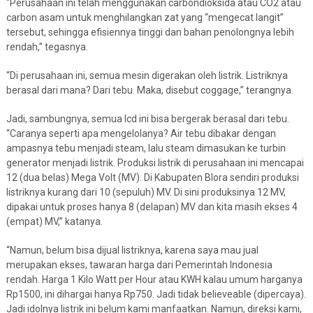
“Perusahaan ini telah menggunakan carbondioksida atau CO2 atau
carbon asam untuk menghilangkan zat yang “mengecat langit”
tersebut, sehingga efisiennya tinggi dan bahan penolongnya lebih
rendah,” tegasnya.
“Di perusahaan ini, semua mesin digerakan oleh listrik. Listriknya
berasal dari mana? Dari tebu. Maka, disebut coggage,” terangnya.
Jadi, sambungnya, semua lcd ini bisa bergerak berasal dari tebu.
“Caranya seperti apa mengelolanya? Air tebu dibakar dengan
ampasnya tebu menjadi steam, lalu steam dimasukan ke turbin
generator menjadi listrik. Produksi listrik di perusahaan ini mencapai
12 (dua belas) Mega Volt (MV). Di Kabupaten Blora sendiri produksi
listriknya kurang dari 10 (sepuluh) MV. Di sini produksinya 12 MV,
dipakai untuk proses hanya 8 (delapan) MV dan kita masih ekses 4
(empat) MV,” katanya.
“Namun, belum bisa dijual listriknya, karena saya mau jual
merupakan ekses, tawaran harga dari Pemerintah Indonesia
rendah. Harga 1 Kilo Watt per Hour atau KWH kalau umum harganya
Rp1500, ini dihargai hanya Rp750. Jadi tidak believeable (dipercaya).
Jadi idolnya listrik ini belum kami manfaatkan. Namun, direksi kami,