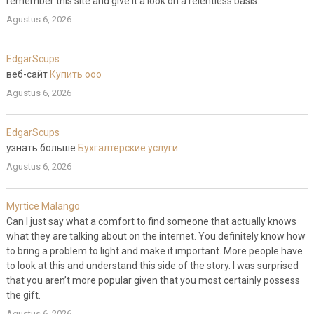
remember this site and give it a look on a relentless basis.
Agustus 6, 2026
EdgarScups
веб-сайт
Купить ооо
Agustus 6, 2026
EdgarScups
узнать больше
Бухгалтерские услуги
Agustus 6, 2026
Myrtice Malango
Can I just say what a comfort to find someone that actually knows
what they are talking about on the internet. You definitely know how
to bring a problem to light and make it important. More people have
to look at this and understand this side of the story. I was surprised
that you aren’t more popular given that you most certainly possess
the gift.
Agustus 6, 2026