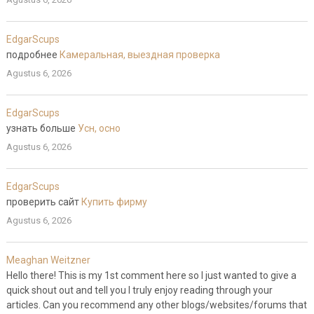
EdgarScups
подробнее
Камеральная, выездная проверка
Agustus 6, 2026
EdgarScups
узнать больше
Усн, осно
Agustus 6, 2026
EdgarScups
проверить сайт
Купить фирму
Agustus 6, 2026
Meaghan Weitzner
Hello there! This is my 1st comment here so I just wanted to give a
quick shout out and tell you I truly enjoy reading through your
articles. Can you recommend any other blogs/websites/forums that