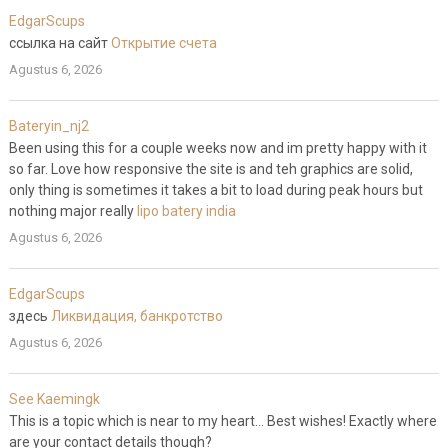
EdgarScups
ссылка на сайт
Открытие счета
Agustus 6, 2026
Bateryin_nj2
Been using this for a couple weeks now and im pretty happy with it
so far. Love how responsive the site is and teh graphics are solid,
only thing is sometimes it takes a bit to load during peak hours but
nothing major really
lipo batery india
Agustus 6, 2026
EdgarScups
здесь
Ликвидация, банкротство
Agustus 6, 2026
See Kaemingk
This is a topic which is near to my heart… Best wishes! Exactly where
are your contact details though?