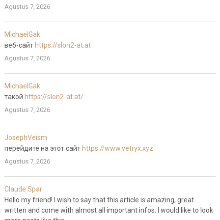
Agustus 7, 2026
MichaelGak
веб-сайт
https://slon2-at.at
Agustus 7, 2026
MichaelGak
такой
https://slon2-at.at/
Agustus 7, 2026
JosephVeism
перейдите на этот сайт
https://www.vetryx.xyz
Agustus 7, 2026
Claude Spar
Hello my friend! I wish to say that this article is amazing, great
written and come with almost all important infos. I would like to look