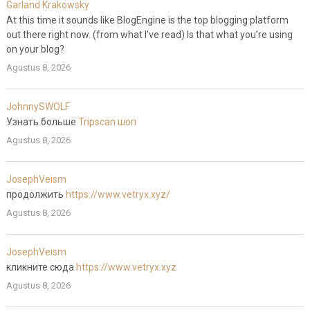
Garland Krakowsky
At this time it sounds like BlogEngine is the top blogging platform
out there right now. (from what I’ve read) Is that what you’re using
on your blog?
Agustus 8, 2026
JohnnySWOLF
Узнать больше
Tripscan шоп
Agustus 8, 2026
JosephVeism
продолжить
https://www.vetryx.xyz/
Agustus 8, 2026
JosephVeism
кликните сюда
https://www.vetryx.xyz
Agustus 8, 2026