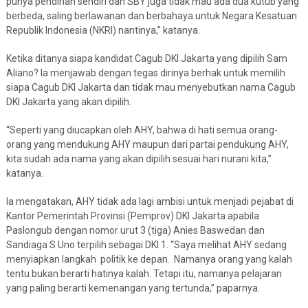
punya pendirian sendiri dan SBY juga tidak mau ada dua kutub yang
berbeda, saling berlawanan dan berbahaya untuk Negara Kesatuan
Republik Indonesia (NKRI) nantinya,” katanya.
Ketika ditanya siapa kandidat Cagub DKI Jakarta yang dipilih Sam
Aliano? Ia menjawab dengan tegas dirinya berhak untuk memilih
siapa Cagub DKI Jakarta dan tidak mau menyebutkan nama Cagub
DKI Jakarta yang akan dipilih.
“Seperti yang diucapkan oleh AHY, bahwa di hati semua orang-
orang yang mendukung AHY maupun dari partai pendukung AHY,
kita sudah ada nama yang akan dipilih sesuai hari nurani kita,”
katanya.
Ia mengatakan, AHY tidak ada lagi ambisi untuk menjadi pejabat di
Kantor Pemerintah Provinsi (Pemprov) DKI Jakarta apabila
Paslongub dengan nomor urut 3 (tiga) Anies Baswedan dan
Sandiaga S Uno terpilih sebagai DKI 1. “Saya melihat AHY sedang
menyiapkan langkah politik ke depan. Namanya orang yang kalah
tentu bukan berarti hatinya kalah. Tetapi itu, namanya pelajaran
yang paling berarti kemenangan yang tertunda,” paparnya.