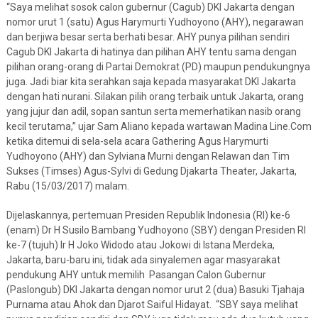
“Saya melihat sosok calon gubernur (Cagub) DKI Jakarta dengan
nomor urut 1 (satu) Agus Harymurti Yudhoyono (AHY), negarawan
dan berjiwa besar serta berhati besar. AHY punya pilihan sendiri
Cagub DKI Jakarta di hatinya dan pilihan AHY tentu sama dengan
pilihan orang-orang di Partai Demokrat (PD) maupun pendukungnya
juga. Jadi biar kita serahkan saja kepada masyarakat DKI Jakarta
dengan hati nurani. Silakan pilih orang terbaik untuk Jakarta, orang
yang jujur dan adil, sopan santun serta memerhatikan nasib orang
kecil terutama,” ujar Sam Aliano kepada wartawan Madina Line.Com
ketika ditemui di sela-sela acara Gathering Agus Harymurti
Yudhoyono (AHY) dan Sylviana Murni dengan Relawan dan Tim
Sukses (Timses) Agus-Sylvi di Gedung Djakarta Theater, Jakarta,
Rabu (15/03/2017) malam.
Dijelaskannya, pertemuan Presiden Republik Indonesia (RI) ke-6
(enam) Dr H Susilo Bambang Yudhoyono (SBY) dengan Presiden RI
ke-7 (tujuh) Ir H Joko Widodo atau Jokowi di Istana Merdeka,
Jakarta, baru-baru ini, tidak ada sinyalemen agar masyarakat
pendukung AHY untuk memilih Pasangan Calon Gubernur
(Paslongub) DKI Jakarta dengan nomor urut 2 (dua) Basuki Tjahaja
Purnama atau Ahok dan Djarot Saiful Hidayat. “SBY saya melihat