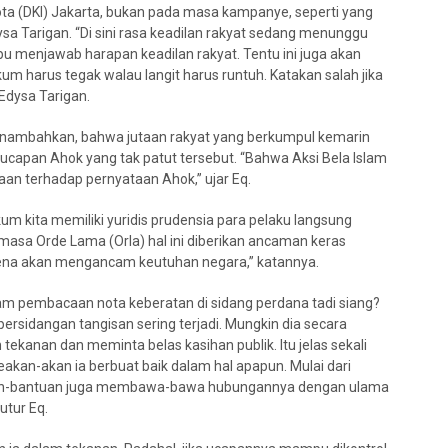
ta (DKI) Jakarta, bukan pada masa kampanye, seperti yang
dysa Tarigan. “Di sini rasa keadilan rakyat sedang menunggu
 menjawab harapan keadilan rakyat. Tentu ini juga akan
m harus tegak walau langit harus runtuh. Katakan salah jika
 Edysa Tarigan.
 menambahkan, bahwa jutaan rakyat yang berkumpul kemarin
 ucapan Ahok yang tak patut tersebut. “Bahwa Aksi Bela Islam
ewaan terhadap pernyataan Ahok,” ujar Eq.
um kita memiliki yuridis prudensia para pelaku langsung
masa Orde Lama (Orla) hal ini diberikan ancaman keras
na akan mengancam keutuhan negara,” katannya.
am pembacaan nota keberatan di sidang perdana tadi siang?
persidangan tangisan sering terjadi. Mungkin dia secara
ekanan dan meminta belas kasihan publik. Itu jelas sekali
an-akan ia berbuat baik dalam hal apapun. Mulai dari
antuan-bantuan juga membawa-bawa hubungannya dengan ulama
utur Eq.