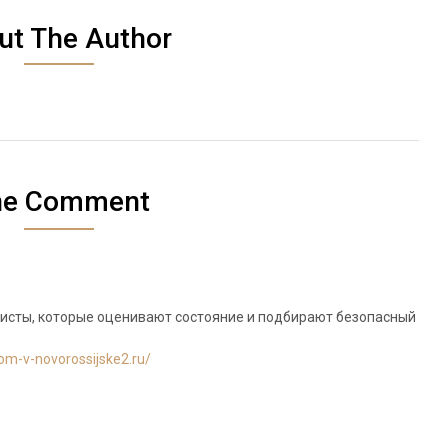
ut The Author
ne Comment
исты, которые оценивают состояние и подбирают безопасный
dom-v-novorossijske2.ru/