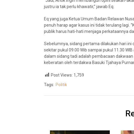
“Jadi, Ahok ingin membangun opini seakan-akan
justru ia tak perlu khawatir,” jawab Eq.
Eq yang juga Ketua Umum Badan Relawan Nusa
penuh harap agar kasus ini tidak terulang lagi. 
publik harus hati-hati menjaga perkataannya dan
Sebelumnya, sidang pertama dilakukan hari ini d
sekitar pukul 09.00 Wib sampai pukul 11.30 WI
dalam sidang tadi adalah pembacaan dakwaan
keberatan oleh terdakwa Basuki Tjahaya Purna
Post Views:
1,759
Tags:
Politik
Re