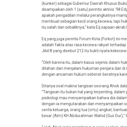
(kunker) sebagai Gubernur Daerah Khusus Ibuko
disampaikan oleh 1 (satu) perintis aktivis ’98 E
apakah pengadilan melalui perangkatnya mampu
membuat sebagian kecil orang kecewa, tapi huku
itu salah dan sebaliknya,” kata Eq sapaan akrab
Eq yang juga perintis Forum Kota (Forkot) ini
adalah fakta atas rasa kecewa rakyat terhadap
Jilid III yang disebut 212 itu bukti nyata kekec
“Oleh karena itu, dalam kasus sejenis dalam huk
ditahan dan menjalani hukuman penjara dan di 
dengan ancaman hukum seberat-beratnya kare
Ditanya soal makna tangisan seorang Ahok dal
“Tangisan itu bukan hal yang terpenting, dalam 
pisikologi mau menyampaikan bahwa dia dalam t
dengan ia mengutarakan dan menyampaikan seak
cerita keluarga, orang tua (ortu) angkat, b
besar (Alm) KH Abdurahman Wahid (Gus Dur),” t