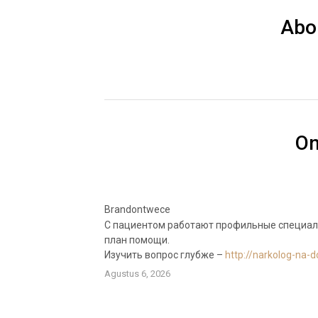
Abo
O
Brandontwece
С пациентом работают профильные специал
план помощи.
Изучить вопрос глубже –
http://narkolog-na-
Agustus 6, 2026