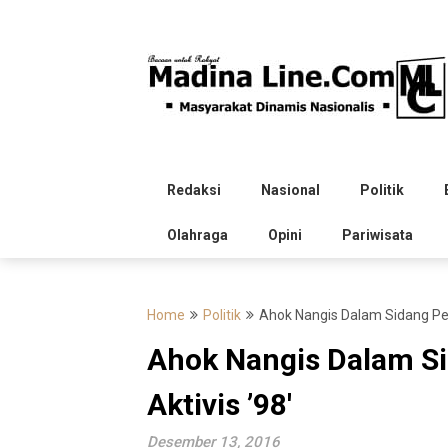
Skip
to
content
Redaksi
Nasional
Politik
Olahraga
Opini
Pariwisata
Home
Politik
Ahok Nangis Dalam Sidang Perd
Ahok Nangis Dalam Si
Aktivis ’98′
Desember 13, 2016