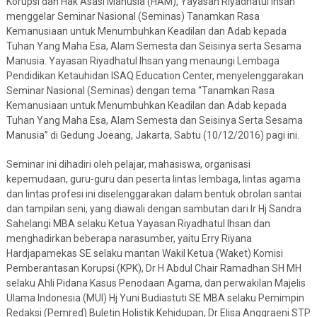
Korupsi dan Hak Asasi Manusia (HAM), Yayasan Riyadhatul Ihsan
menggelar Seminar Nasional (Seminas) Tanamkan Rasa
Kemanusiaan untuk Menumbuhkan Keadilan dan Adab kepada
Tuhan Yang Maha Esa, Alam Semesta dan Seisinya serta Sesama
Manusia. Yayasan Riyadhatul Ihsan yang menaungi Lembaga
Pendidikan Ketauhidan ISAQ Education Center, menyelenggarakan
Seminar Nasional (Seminas) dengan tema “Tanamkan Rasa
Kemanusiaan untuk Menumbuhkan Keadilan dan Adab kepada
Tuhan Yang Maha Esa, Alam Semesta dan Seisinya Serta Sesama
Manusia” di Gedung Joeang, Jakarta, Sabtu (10/12/2016) pagi ini.
Seminar ini dihadiri oleh pelajar, mahasiswa, organisasi
kepemudaan, guru-guru dan peserta lintas lembaga, lintas agama
dan lintas profesi ini diselenggarakan dalam bentuk obrolan santai
dan tampilan seni, yang diawali dengan sambutan dari Ir Hj Sandra
Sahelangi MBA selaku Ketua Yayasan Riyadhatul Ihsan dan
menghadirkan beberapa narasumber, yaitu Erry Riyana
Hardjapamekas SE selaku mantan Wakil Ketua (Waket) Komisi
Pemberantasan Korupsi (KPK), Dr H Abdul Chair Ramadhan SH MH
selaku Ahli Pidana Kasus Penodaan Agama, dan perwakilan Majelis
Ulama Indonesia (MUI) Hj Yuni Budiastuti SE MBA selaku Pemimpin
Redaksi (Pemred) Buletin Holistik Kehidupan, Dr Elisa Anggraeni STP