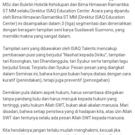
MSc dari Buletin Holistik Kehidupan dan Bima Himawan Ramantika
ST MM selaku Direktur ISAQ Education Center. Acara yang dipandu
oleh Bima Himawan Ramantika ST MM (Direktur ISAQ Education
Center) ini disampaikan dalam 3 (tiga) segmentasi dan dimeriahkan
dengan beragam tampilan seni karya Susilawati Susmono, yang
memiliki makna yang sangat dalam.
Tampilan seni yang dibawakan oleh ISAQ Talents mencakup
pembacaan puisi yang berjudul “Nasihat kepada Diriku”, tampilan
tari Kosongkan, tari Dhandanggula, tari Syukur serta tampilan lagu
berjudul Sesal, Terpiatu dan Syukur. Pesan-pesan yang diangkat
dalam Seminas ini, bahwa korupsi bukan hanya diatasi dengan cara
kuratif (penindakan), tetapi juga preventif (pencegahan).
Demikian pula dalam aspek hukum, harus senantiasa ditegakan
tanpa pandang bulu dan harus merujuk kepada hukum yang
tertinggi, yaitu hukum Allah SWT, bukan akal-akalan manusia. Mari
disadari, bahwa setiap peristiwa yang di hadapan kita, atas izin Allah
SWT dan tentunya selalu ada pesan Allah SWT kepada manusia.
Kita hendaknya jangan terlalu mudah menghakimi, kecuali jika