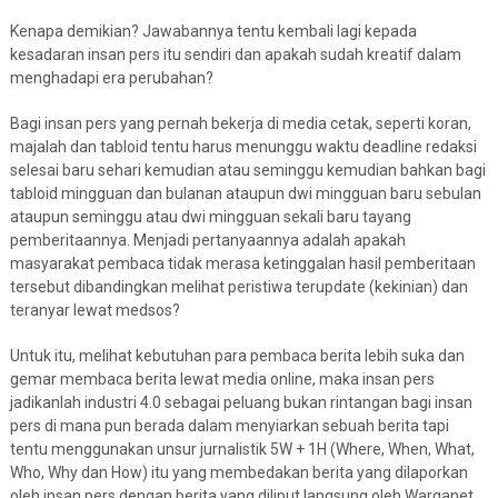
Kenapa demikian? Jawabannya tentu kembali lagi kepada
kesadaran insan pers itu sendiri dan apakah sudah kreatif dalam
menghadapi era perubahan?
Bagi insan pers yang pernah bekerja di media cetak, seperti koran,
majalah dan tabloid tentu harus menunggu waktu deadline redaksi
selesai baru sehari kemudian atau seminggu kemudian bahkan bagi
tabloid mingguan dan bulanan ataupun dwi mingguan baru sebulan
ataupun seminggu atau dwi mingguan sekali baru tayang
pemberitaannya. Menjadi pertanyaannya adalah apakah
masyarakat pembaca tidak merasa ketinggalan hasil pemberitaan
tersebut dibandingkan melihat peristiwa terupdate (kekinian) dan
teranyar lewat medsos?
Untuk itu, melihat kebutuhan para pembaca berita lebih suka dan
gemar membaca berita lewat media online, maka insan pers
jadikanlah industri 4.0 sebagai peluang bukan rintangan bagi insan
pers di mana pun berada dalam menyiarkan sebuah berita tapi
tentu menggunakan unsur jurnalistik 5W + 1H (Where, When, What,
Who, Why dan How) itu yang membedakan berita yang dilaporkan
oleh insan pers dengan berita yang diliput langsung oleh Warganet,